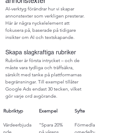
annonstexter
AI-verktyg förändrar hur vi skapar 
annonstexter som verkligen presterar. 
Här är några nyckelelement att 
fokusera på, baserade på tidigare 
insikter om AI och textskapande.
Skapa slagkraftiga rubriker
Rubriker är första intrycket – och de 
måste vara tydliga och träffsäkra, 
särskilt med tanke på plattformarnas 
begränsningar. Till exempel tillåter 
Google Ads endast 30 tecken, vilket 
gör varje ord avgörande.
Rubriktyp
Exempel
Syfte
Värdeerbjuda
"Spara 20% 
Förmedlar 
nde
på vårens 
omedelbart 