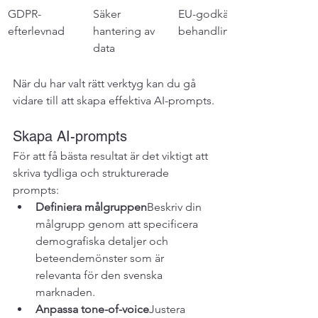
GDPR-
Säker 
EU-godkänd 
efterlevnad
hantering av 
behandling
data
När du har valt rätt verktyg kan du gå 
vidare till att skapa effektiva AI-prompts.
Skapa AI-prompts
För att få bästa resultat är det viktigt att 
skriva tydliga och strukturerade 
prompts:
Definiera målgruppen
Beskriv din 
målgrupp genom att specificera 
demografiska detaljer och 
beteendemönster som är 
relevanta för den svenska 
marknaden.
Anpassa tone-of-voice
Justera 