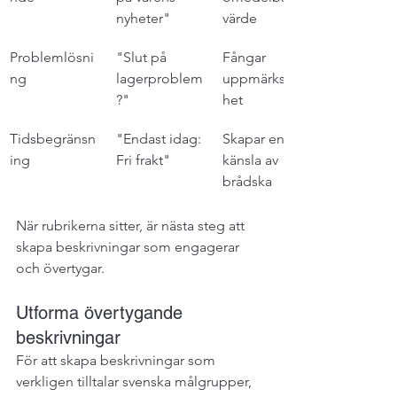
nyheter"
värde
Problemlösni
"Slut på 
Fångar 
ng
lagerproblem
uppmärksam
?"
het
Tidsbegränsn
"Endast idag: 
Skapar en 
ing
Fri frakt"
känsla av 
brådska
När rubrikerna sitter, är nästa steg att 
skapa beskrivningar som engagerar 
och övertygar.
Utforma övertygande 
beskrivningar
För att skapa beskrivningar som 
verkligen tilltalar svenska målgrupper, 