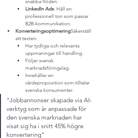
snabba flöden.
LinkedIn Ads
: Håll en 
professionell ton som passar 
B2B-kommunikation.
Konverteringsoptimering
Säkerställ 
att texten:
Har tydliga och relevanta 
uppmaningar till handling.
Följer svensk 
marknadsföringslag.
Innehåller en 
värdeproposition som tilltalar 
svenska konsumenter.
"Jobbannonser skapade via AI-
verktyg som är anpassade för 
den svenska marknaden har 
visat sig ha i snitt 45% högre 
konvertering"