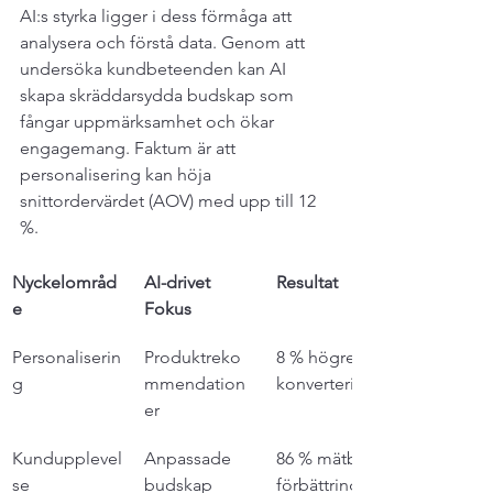
AI:s styrka ligger i dess förmåga att 
analysera och förstå data. Genom att 
undersöka kundbeteenden kan AI 
skapa skräddarsydda budskap som 
fångar uppmärksamhet och ökar 
engagemang. Faktum är att 
personalisering kan höja 
snittordervärdet (AOV) med upp till 12 
%.
Nyckelområd
AI-drivet 
Resultat
e
Fokus
Personaliserin
Produktreko
8 % högre 
g
mmendation
konvertering
er
Kundupplevel
Anpassade 
86 % mätbar 
se
budskap
förbättring