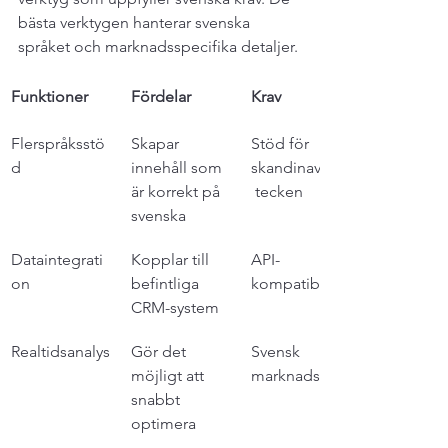
bästa verktygen hanterar svenska 
språket och marknadsspecifika detaljer.
Funktioner
Fördelar
Krav
Flerspråksstö
Skapar 
Stöd för 
d
innehåll som 
skandinaviska
är korrekt på 
 tecken
svenska
Dataintegrati
Kopplar till 
API-
on
befintliga 
kompatibilitet
CRM-system
Realtidsanalys
Gör det 
Svensk 
möjligt att 
marknadsdata
snabbt 
optimera