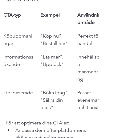
CTA-typ
Exempel
Användnings
område
Köpuppmani
"Köp nu", 
Perfekt för e-
ngar
"Beställ här"
handel
Informationss
"Läs mer", 
Innehållsdrive
ökande
"Upptäck"
n 
marknadsföri
ng
Tidsbaserade
"Boka idag", 
Passar 
"Säkra din 
evenemang 
plats"
och tjänster
För att optimera dina CTA:er:
Anpassa dem efter plattformens 
riktlinjer och målgruppens 