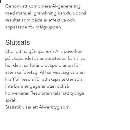
Genom att kombinera AI-generering 
med manuell granskning kan du uppnå 
resultat som både är effektiva och 
anpassade för målgruppen.
Slutsats
Efter att ha gått igenom AI:s påverkan 
på skapandet av annonstexter kan vi se 
hur den har förändrat spelplanen för 
svenska företag. AI har visat sig vara en 
kraftfull resurs för att skapa texter som 
inte bara engagerar utan också 
konverterar. Resultaten talar sitt tydliga 
språk.
Statistik visar att AI-verktyg som 
AdCreative.ai och 
Cowrite
 kan öka 
konverteringar upp till 
14 gånger
 och 
ge en 
45 % förbättring i jobbannonser
. 