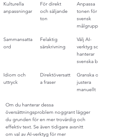
Kulturella 
För direkt 
Anpassa 
anpassningar
och säljande 
tonen för en 
ton
svensk 
målgrupp
Sammansatta 
Felaktig 
Välj AI-
ord
särskrivning
verktyg som 
hanterar 
svenska bra
Idiom och 
Direktöversatt
Granska och 
uttryck
a fraser
justera 
manuellt
Om du hanterar dessa 
översättningsproblem noggrant lägger 
du grunden för en mer trovärdig och 
effektiv text. Se även tidigare avsnitt 
om val av AI-verktyg för mer 