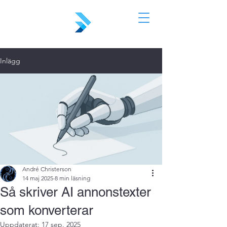
Inlägg
André Christerson
14 maj 2025
8 min läsning
Så skriver AI annonstexter
som konverterar
Uppdaterat:
17 sep. 2025