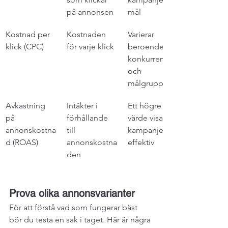
på annonsen
mål
Kostnad per 
Kostnaden 
Varierar 
klick (CPC)
för varje klick
beroende på 
konkurrens 
och 
målgrupp
Avkastning 
Intäkter i 
Ett högre 
på 
förhållande 
värde visar att 
annonskostna
till 
kampanjen är 
d (ROAS)
annonskostna
effektiv
den
Prova olika annonsvarianter
För att förstå vad som fungerar bäst 
bör du testa en sak i taget. Här är några 