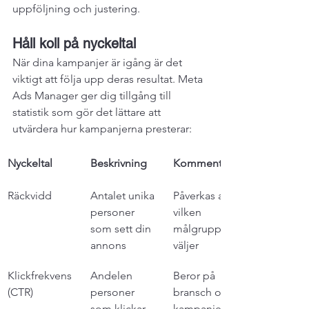
uppföljning och justering.
Håll koll på nyckeltal
När dina kampanjer är igång är det 
viktigt att följa upp deras resultat. Meta 
Ads Manager ger dig tillgång till 
statistik som gör det lättare att 
utvärdera hur kampanjerna presterar:
Nyckeltal
Beskrivning
Kommentar
Räckvidd
Antalet unika 
Påverkas av 
personer 
vilken 
som sett din 
målgrupp du 
annons
väljer
Klickfrekvens 
Andelen 
Beror på 
(CTR)
personer 
bransch och 
som klickar 
kampanjens 