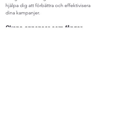
hjälpa dig att förbättra och effektivisera 
dina kampanjer.
Skapa annonser som fångar 
uppmärksamhet
För att fånga din målgrupps intresse 
snabbt behöver ditt budskap vara klart 
och tydligt. Fokusera på att:
Visa produkten i användning
Lyfta fram tydliga erbjudanden
Betona specifika fördelar
Använd bilder som känns äkta, där 
riktiga människor interagerar med din 
produkt. Detta bygger förtroende och 
skapar en starkare koppling till din 
målgrupp. Anpassa alltid innehållet 
efter deras preferenser och beteenden.